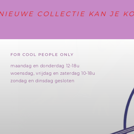
SKIP
WE COLLECTIE KAN JE KOME
TO
CONTENT
er onze collectie of wil je graag iets bestellen? 051 80 
FOR COOL PEOPLE ONLY
maandag en donderdag 12-18u
woensdag, vrijdag en zaterdag 10-18u
zondag en dinsdag gesloten
Boys:
Girls:
Bellerose
Bellerose
Molo
Indee
Simple Kids
Molo
Repose
Stella McCartney
Nine in the Morning
Margiela