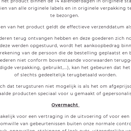
 het product binnen de 14 kalenderdagen in originele sta
en van alle originele labels en in originele verpakking 
te bezorgen.
ren van het product geldt de effectieve verzenddatum a
deren terug ontvangen hebben en deze goederen zich nog
s deze werden opgestuurd, wordt het aankoopbedrag bin
rekening van de persoon die de bestelling geplaatst en b
goederen niet conform bovenstaande voorwaarden terug
digde verpakking, gebruikt,...), kan het gebeuren dat he
of slechts gedeeltelijk terugbetaald worden.
ch dat terugsturen niet mogelijk is als het om afgeprijs
alde producten speciaal voor u gemaakt of gepersonali
Overmacht
rakelijk voor een vertraging in de uitvoering of voor een
 omwille van gebeurtenissen buiten onze normale contro