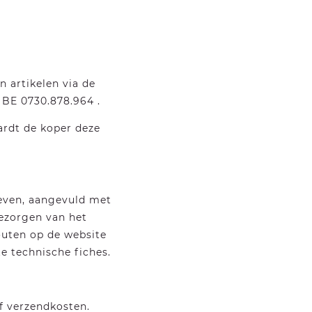
 artikelen via de
 BE 0730.878.964 .
rdt de koper deze
reven, aangevuld met
bezorgen van het
fouten op de website
te technische fiches.
ef verzendkosten.