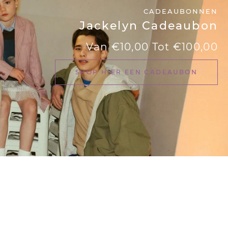
CADEAUBONNEN
Jackelyn Cadeaubon
Prijs
Van €10,00 Tot €100,00
SHOP HIER EEN CADEAUBON