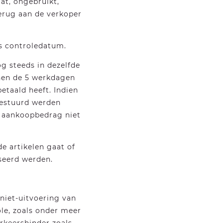
at, ongebruikt,
terug aan de verkoper
ls controledatum.
 steeds in dezelfde
nen de 5 werkdagen
etaald heeft. Indien
gestuurd werden
t aankoopbedrag niet
de artikelen gaat of
seerd werden.
 niet-uitvoering van
le, zoals onder meer