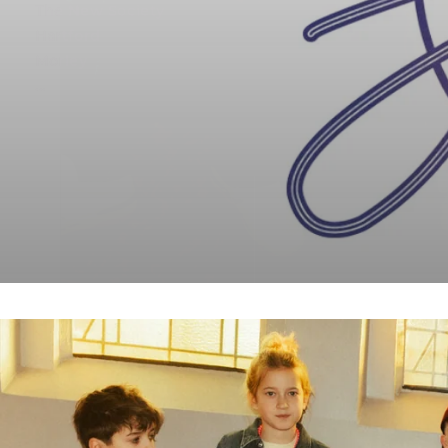
The New Society
Marni
Hartford
The New Society
Morley
Isabelle Blanche
...
Stieglitz
Lois
Maan
Morley
...