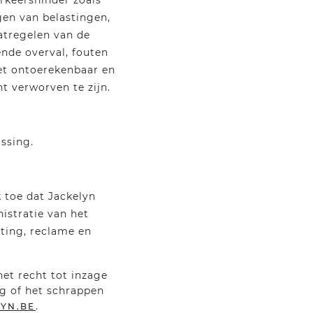
erkeershinder zoals
en van belastingen,
atregelen van de
ende overval, fouten
Het ontoerekenbaar en
 verworven te zijn.
ssing.
k toe dat Jackelyn
istratie van het
eting, reclame en
et recht tot inzage
g of het schrappen
.
YN.BE