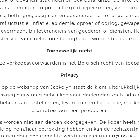
k, ongevallen, stakingen of lock-outs, uitzonderlijke v
verstromingen, import- of exportbeperkingen, verhoging
ties, heffingen, accijnzen en douanerechten of andere ma
rsfluctuatie, inflatie, epidemie, oproer of oorlog, gewap
 overmacht bij leveranciers van goederen of diensten. 
kter van voormelde omstandigheden wordt steeds geacht
Toepasselijk recht
ze verkoopsvoorwaarden is het Belgisch recht van toepa
Privacy
 op de webshop van Jackelyn staat de klant uitdrukkelij
onsgegevens mag gebruiken voor doeleinden zoals admin
beheer van bestellingen, leveringen en facturatie, mark
promoties van haar producten.
 worden niet aan derden doorgegeven. De koper heeft h
ie op hem/haar betrekking hebben en kan de rechtzettin
vragen door een e-mail te versturen aan
HELLO@JACKEL