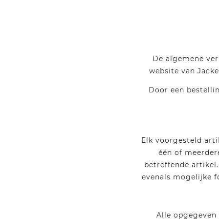
De algemene verk
website van Jacke
Door een bestelli
Elk voorgesteld art
één of meerdere
betreffende artikel
evenals mogelijke fo
Alle opgegeven p