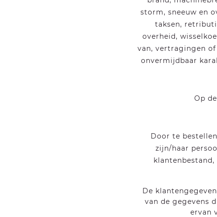
brand, machinebreu
storm, sneeuw en o
taksen, retribu
overheid, wisselkoe
van, vertragingen of
onvermijdbaar kara
Op de
Door te bestellen
zijn/haar perso
klantenbestand, 
De klantengegevens
van de gegevens d
ervan 